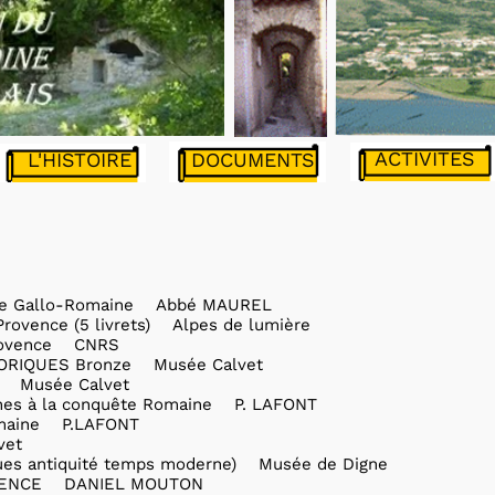
ACTIVITES
DOCUMENTS
L'HISTOIRE
de Gallo-Romaine Abbé MAUREL
vence (5 livrets) Alpes de lumière
rovence CNRS
ORIQUES Bronze Musée Calvet
 Musée Calvet
es à la conquête Romaine P. LAFONT
maine P.LAFONT
vet
s antiquité temps moderne) Musée de Digne
VENCE DANIEL MOUTON