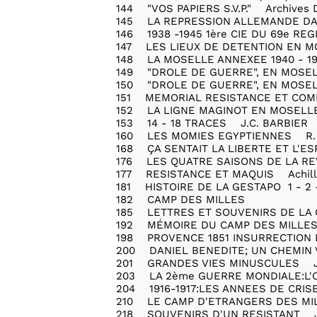
144 "VOS PAPIERS S.V.P." Archives D
145 LA REPRESSION ALLEMANDE D
146 1938 -1945 1ère CIE DU 69e R
147 LES LIEUX DE DETENTION EN
148 LA MOSELLE ANNEXEE 1940 -
149 "DROLE DE GUERRE", EN MOSEL
150 "DROLE DE GUERRE", EN MOSEL
151 MEMORIAL RESISTANCE ET CO
152 LA LIGNE MAGINOT EN MOSEL
153 14 - 18 TRACES J.C. BARBIER
160 LES MOMIES EGYPTIENNES R.
168 ÇA SENTAIT LA LIBERTE ET L
176 LES QUATRE SAISONS DE LA 
177 RESISTANCE ET MAQUIS Achill
181 HISTOIRE DE LA GESTAPO 1 - 2
182 CAMP DES MILLES
185 LETTRES ET SOUVENIRS DE LA 
192 MÉMOIRE DU CAMP DES MILLES
198 PROVENCE 1851 INSURRECTIO
200 DANIEL BENEDITE; UN CHEMIN 
201 GRANDES VIES MINUSCULES J
203 LA 2ème GUERRE MONDIALE:L
204 1916-1917:LES ANNEES DE CRI
210 LE CAMP D'ETRANGERS DES MI
218 SOUVENIRS D'UN RESISTANT Je