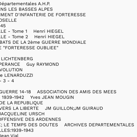
épartementales A.H.P.
ANS LES BASSES ALPES
EGIMENT D'INFANTERIE DE FORTERESSE
 MOSELLE
 1945
LE - Tome 1 Henri HIEGEL
LE - Tome 2 Henri HIEGEL
MBATS DE LA 2ème GUERRE MONDIALE
LE "FORTERESSE OUBLIEE"
 LICHTENBERG
'ESPERANCE Guy RAYMOND
REVOLUTION
e LENARDUZZI
 - 3 - 4
GUERRE 14-18 ASSOCIATION DES AMIS DES MEES
 1939-1942 Yves JEAN MOUGIN
N DE LA REPUBLIQUE
VERS LA LIBERTE JM GUILLON;JM GUIRAUD
ACQUELINE URSCH
'OFFENSIVE DES ARDENNES
SE; LE TEMPS DES DOUTES ARCHIVES DEPARTEMENTALES
LLES:1939-1943
an Vial