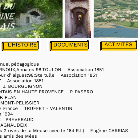
ACTIVITES
DOCUMENTS
L'HISTOIRE
uel pédagogique
RNOUX;Annales 98:TOULON Association 1851
r d' aigues;98:Ste tulle Association 1851
 Association 1851
 J. BOURGUIGNON
NTAIS EN HAUTE PROVENCE P. PASERO
. PLAN
MONT-PELISSIER
 France TRUFFET - VALENTINI
 1994
E PREVERAUD
MAGNAUDEIX
 rives de la Meuse avec le 164 R.I.) Eugène CARRIAS
 amis des Mées