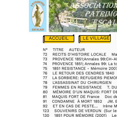
LE VILLAGE
ACCUEIL
N° TITRE AUTEUR
72 RECITS D'HISTOIRE LOCALE Man
73 PROVENCE 1851;Annales 99:CH-A
74 PROVENCE 1851; Annales 99: La tou
75 1851 RESISTANCE - Mémoire 2007
76 LE RETOUR DES CENDRES 1840
77 LA SORBIERE: REFUGIERS PIEMO
78 L'ASSASSINAT DU CHIRURGIEN P
79 FEMMES EN RESISTANCE T. DU
80 MÉMOIRE D'UN MAQUIS: FORT DE
81 MAQUIS FORT DE France Doc de
91 CONDAMNE À MORT 1852 JM. 
92 ET EN CAS DE PESTE… Irène 
123 SOUVENIRS DE VERDUN (Sur les 2
130 1851 POUR MÉMOIRE (2001) Les