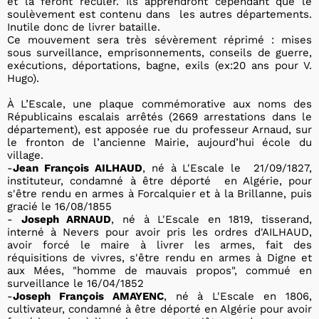
et la feront reculer. Ils apprendront cependant que le
soulèvement est contenu dans les autres départements.
Inutile donc de livrer bataille.
Ce mouvement sera très sévèrement réprimé : mises
sous surveillance, emprisonnements, conseils de guerre,
exécutions, déportations, bagne, exils (ex:20 ans pour V.
Hugo).
À L’Escale, une plaque commémorative aux noms des
Républicains escalais arrêtés (2669 arrestations dans le
département), est apposée rue du professeur Arnaud, sur
le fronton de l’ancienne Mairie, aujourd’hui école du
village.
-
Jean François AILHAUD
, né à L'Escale le 21/09/1827,
instituteur, condamné à être déporté en Algérie, pour
s'être rendu en armes à Forcalquier et à la Brillanne, puis
gracié le 16/08/1855
-
Joseph ARNAUD
, né à L'Escale en 1819, tisserand,
interné à Nevers pour avoir pris les ordres d'AILHAUD,
avoir forcé le maire à livrer les armes, fait des
réquisitions de vivres, s'être rendu en armes à Digne et
aux Mées, "homme de mauvais propos", commué en
surveillance le 16/04/1852
-
Joseph François AMAYENC
, né à L'Escale en 1806,
cultivateur, condamné à être déporté en Algérie pour avoir