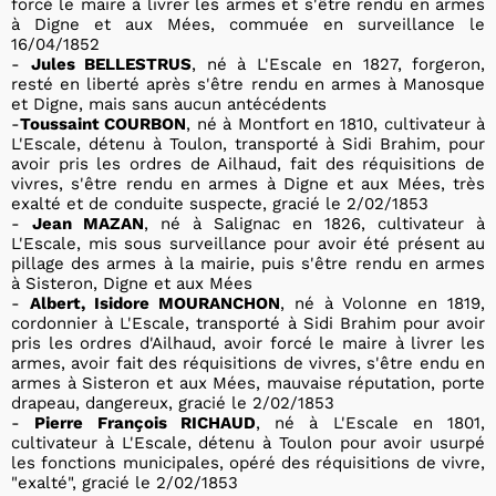
forcé le maire à livrer les armes et s'être rendu en armes
à Digne et aux Mées, commuée en surveillance le
16/04/1852
-
Jules BELLESTRUS
, né à L'Escale en 1827, forgeron,
resté en liberté après s'être rendu en armes à Manosque
et Digne, mais sans aucun antécédents
-
Toussaint COURBON
, né à Montfort en 1810, cultivateur à
L'Escale, détenu à Toulon, transporté à Sidi Brahim, pour
avoir pris les ordres de Ailhaud, fait des réquisitions de
vivres, s'être rendu en armes à Digne et aux Mées, très
exalté et de conduite suspecte, gracié le 2/02/1853
-
Jean MAZAN
, né à Salignac en 1826, cultivateur à
L'Escale, mis sous surveillance pour avoir été présent au
pillage des armes à la mairie, puis s'être rendu en armes
à Sisteron, Digne et aux Mées
-
Albert, Isidore MOURANCHON
, né à Volonne en 1819,
cordonnier à L'Escale, transporté à Sidi Brahim pour avoir
pris les ordres d'Ailhaud, avoir forcé le maire à livrer les
armes, avoir fait des réquisitions de vivres, s'être endu en
armes à Sisteron et aux Mées, mauvaise réputation, porte
drapeau, dangereux, gracié le 2/02/1853
-
Pierre François RICHAUD
, né à L'Escale en 1801,
cultivateur à L'Escale, détenu à Toulon pour avoir usurpé
les fonctions municipales, opéré des réquisitions de vivre,
"exalté", gracié le 2/02/1853